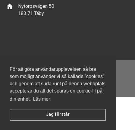
home
Nytorpsvägen 50
183 71 Täby
För att göra användarupplevelsen så bra
som möjligt använder vi så kallade ”cookies”
och genom att surfa runt på denna webbplats
Denna hemsida är byggd med Smart Brf ®
accepterar du att det sparas en cookie-fil på
din enhet.
Läs mer
Jag förstår